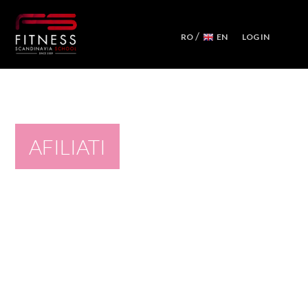
/
RO
EN
LOG IN
CURSURI
WORKSHOPS
MENTORSHIPS
AFILIATI
CONVENTII
CALENDAR
APARATE PILATES REFORMER
NOI
ECHIPA FITNESS SCANDINAVIA