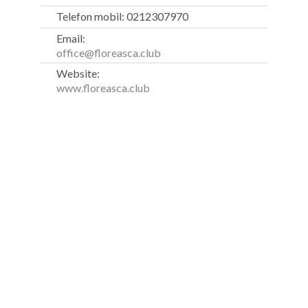
Telefon mobil: 0212307970
Email:
office@floreasca.club
Website:
www.floreasca.club
Fitness Scandinavia a fost fondata in anul 2009 si, in doar
un an, a reusit sa se pozitioneze ca una dintre companiile
de top in educatia de fitness din Romania.