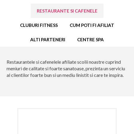
SPECIALISTI IN EDUCATIE
RESTAURANTE SI CAFENELE
CONSULTANTI INTERNATIONALI
CLUBURI FITNESS
CUM POTI FI AFILIAT
ECHIPA DIN SPATE
ALTI PARTENERI
CENTRE SPA
CREDITELE TALE
Restaurantele si cafenelele afiliate scolii noastre cuprind
CALCULATOR DE CALORII
meniuri de calitate si foarte sanatoase, prezinta un serviciu
al clientilor foarte bun si un mediu linistit si care te inspira.
AFILIATI
BLOG
CONTACT