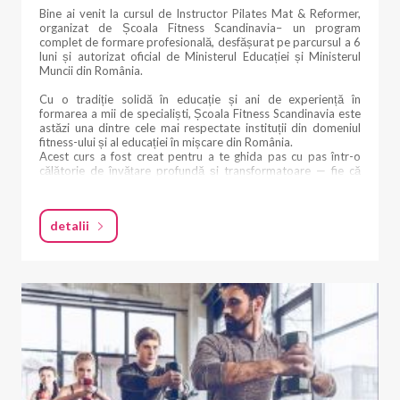
Bine ai venit la cursul de Instructor Pilates Mat & Reformer,
organizat de Școala Fitness Scandinavia– un program
complet de formare profesională, desfășurat pe parcursul a 6
luni și autorizat oficial de Ministerul Educației și Ministerul
Muncii din România.
Cu o tradiție solidă în educație și ani de experiență în
formarea a mii de specialiști, Școala Fitness Scandinavia este
astăzi una dintre cele mai respectate instituții din domeniul
fitness-ului și al educației în mișcare din România.
Acest curs a fost creat pentru a te ghida pas cu pas într-o
călătorie de învățare profundă și transformatoare — fie că
pornești de la zero, fie că îți dorești să construiești o bază
profesională solidă în Pilates.
detalii
ACREDITARE & CERTIFICARE OFICIALĂ
Acest curs este autorizat de Ministerul Educației și Ministerul
Muncii din România, garantând un standard ridicat de formare
și o calificare profesională recunoscută.
La absolvire, vei obține:
• Diplomă oficială emisă de Ministerul Educației și Ministerul
Muncii
• Diplomă profesională Fitness Scandinavia School
• Diplomă de participate din partea Asociației SFNY
Prin finalizarea acestui program, obții o certificare
recunoscută național, dar și validarea unei școli cu tradiție în
educația fitness din România.