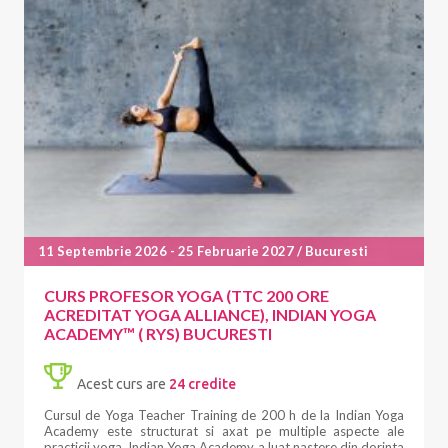
cu precizie și scop. Acest curs nu este doar despre fitness;
este despre stăpânirea științei din spatele mișcării,
împuternicindu-te să formezi vieți și corpuri cu încredere.
Ești pregătit să redefinești noțiunea de fitness?
11 Septembrie 2026 - 25 Februarie 2027 / Bucuresti
CURS PROFESOR YOGA (TTC 200 ORE
ACREDITAT YOGA ALLIANCE), INDIAN YOGA
ACADEMY™ ( RYS) BUCURESTI
Acest curs are
24 credite
Cursul de Yoga Teacher Training de 200 h de la Indian Yoga
Academy este structurat si axat pe multiple aspecte ale
practicii yoga. Indian Yoga Academy a luat nastere din dorinta