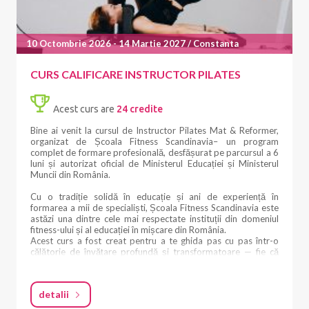
Sistemul educațional Școala Fitness Scandinaviaeste construit
pentru a îmbina perfect teoria, practica și experiența reală.
Pe parcursul celor 6 luni vei avea parte de:
10 Octombrie 2026 - 14 Martie 2027 / Constanta
• Module de curs live, desfășurate în weekend
• Practică individuală ghidată între module
• Participare la clase de Pilates în studiouri diferite
CURS CALIFICARE INSTRUCTOR PILATES
• Dezvoltarea abilităților reale de predare
• Studiu teoretic structurat
• Evaluări constante și feedback
Acest curs are
24 credite
• Examen final de certificare
Bine ai venit la cursul de Instructor Pilates Mat & Reformer,
Totul este gândit astfel încât, la final, să fii pregătit(ă) să
organizat de Școala Fitness Scandinavia– un program
predai cu încredere, în contexte reale.
complet de formare profesională, desfășurat pe parcursul a 6
luni și autorizat oficial de Ministerul Educației și Ministerul
CE VEI ÎNVĂȚA
Muncii din România.
Curriculumul este construit pe principiile fundamentale ale
Cu o tradiție solidă în educație și ani de experiență în
metodei Pilates, create de Joseph Pilates, adaptate la
formarea a mii de specialiști, Școala Fitness Scandinavia este
cerințele actuale. Vei studia:
astăzi una dintre cele mai respectate instituții din domeniul
fitness-ului și al educației în mișcare din România.
• Fundamentele Pilates Mat
Acest curs a fost creat pentru a te ghida pas cu pas într-o
• Antrenamentul pe Pilates Reformer
călătorie de învățare profundă și transformatoare — fie că
• Utilizarea accesoriilor și aparatelor
pornești de la zero, fie că îți dorești să construiești o bază
• Sisteme de exerciții pentru nivel începător și intermediar
profesională solidă în Pilates.
• Analiza și corectarea mișcării
• Aliniament postural și biomecanică
detalii
ACREDITARE & CERTIFICARE OFICIALĂ
• Structura și elaborarea unei clase