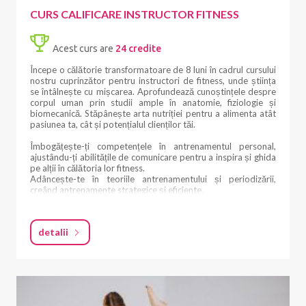
CURS CALIFICARE INSTRUCTOR FITNESS
Cursul are o bază academică solidă. Vei primi:
• Manuale detaliate create de Fitness Scandinavia School
Acest curs are
24 credite
• Conținut teoretic extins
• Sute de pagini de material structurat
Începe o călătorie transformatoare de 8 luni în cadrul cursului
• Aproximativ 1000 de pagini de resurse educaționale
nostru cuprinzător pentru instructori de fitness, unde știința
se întâlnește cu mișcarea. Aprofundează cunoștințele despre
Temele includ anatomie, biomecanică, știința mișcării,
corpul uman prin studii ample în anatomie, fiziologie și
metodologie și secvențiere a unei clase.
biomecanică. Stăpânește arta nutriției pentru a alimenta atât
pasiunea ta, cât și potențialul clienților tăi.
SUPORT & COMUNITATE
Îmbogățește-ți competențele în antrenamentul personal,
La Școala Fitness Scandinavia nu ești doar student — devii
ajustându-ți abilitățile de comunicare pentru a inspira și ghida
parte dintr-o comunitate. Vei beneficia de:
pe alții în călătoria lor fitness.
Adâncește-te în teoriile antrenamentului și periodizării,
• Grupuri private de WhatsApp
creând antrenamente strategice și eficiente.
• Canale dedicate de comunicare
• Acces direct la traineri
Devino maestru în dinamica antrenamentului în grup,
• Învățare în echipă și suport reciproc
orchestrând sesiuni care unesc și motivează. Învață secretele
detalii
auto-promovării și marketingului, asigurându-te că drumul
Este un mediu în care crești, te conectezi și creezi relații care
tău către succes este la fel de convingător ca antrenamentele
continuă mult după finalizarea cursului.
tale.
EVALUARE & EXAMENE
Crează programe de antrenament transformatoare,
amestecând cu înțelepciune știința și creativitatea. Descoperă
Procesul de învățare include evaluare constantă pentru a
lumea antrenamentului pentru hipertrofie, sculptând corpuri
menține standarde înalte.