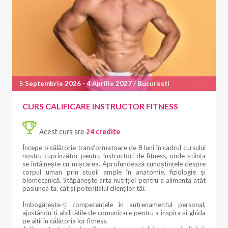
5 Septembrie 2026 - 4 Aprilie 2027 / Bucuresti
CURS CALIFICARE INSTRUCTOR FITNESS
Acest curs are
24 credite
Începe o călătorie transformatoare de 8 luni în cadrul cursului
nostru cuprinzător pentru instructori de fitness, unde știința
se întâlnește cu mișcarea. Aprofundează cunoștințele despre
corpul uman prin studii ample în anatomie, fiziologie și
biomecanică. Stăpânește arta nutriției pentru a alimenta atât
pasiunea ta, cât și potențialul clienților tăi.
Îmbogățește-ți competențele în antrenamentul personal,
ajustându-ți abilitățile de comunicare pentru a inspira și ghida
pe alții în călătoria lor fitness.