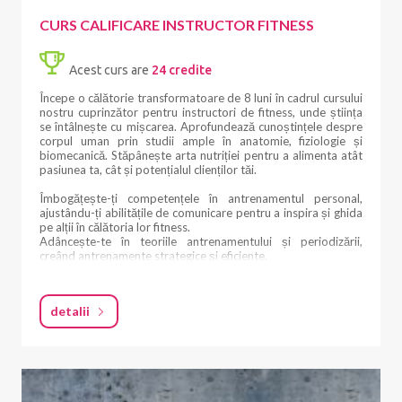
CURS CALIFICARE INSTRUCTOR FITNESS
Acest curs are
24 credite
Începe o călătorie transformatoare de 8 luni în cadrul cursului
nostru cuprinzător pentru instructori de fitness, unde știința
se întâlnește cu mișcarea. Aprofundează cunoștințele despre
corpul uman prin studii ample în anatomie, fiziologie și
biomecanică. Stăpânește arta nutriției pentru a alimenta atât
pasiunea ta, cât și potențialul clienților tăi.
Îmbogățește-ți competențele în antrenamentul personal,
ajustându-ți abilitățile de comunicare pentru a inspira și ghida
pe alții în călătoria lor fitness.
Adâncește-te în teoriile antrenamentului și periodizării,
creând antrenamente strategice și eficiente.
Devino maestru în dinamica antrenamentului în grup,
orchestrând sesiuni care unesc și motivează. Învață secretele
detalii
auto-promovării și marketingului, asigurându-te că drumul
tău către succes este la fel de convingător ca antrenamentele
tale.
Crează programe de antrenament transformatoare,
amestecând cu înțelepciune știința și creativitatea. Descoperă
lumea antrenamentului pentru hipertrofie, sculptând corpuri