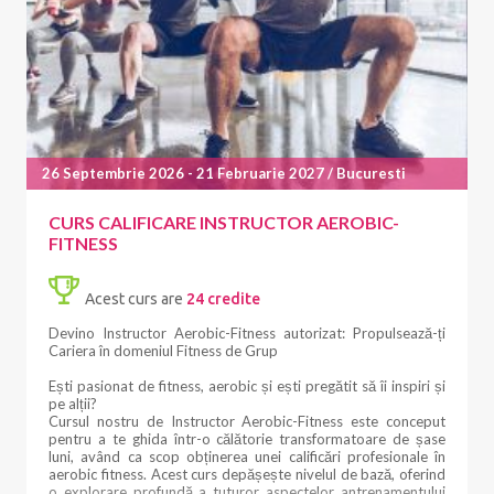
DURATA CURSULUI
Durată: 6 luni
Sistemul educațional Școala Fitness Scandinaviaeste construit
pentru a îmbina perfect teoria, practica și experiența reală.
Pe parcursul celor 6 luni vei avea parte de:
26 Septembrie 2026 - 21 Februarie 2027 / Bucuresti
• Module de curs live, desfășurate în weekend
• Practică individuală ghidată între module
• Participare la clase de Pilates în studiouri diferite
CURS CALIFICARE INSTRUCTOR AEROBIC-
• Dezvoltarea abilităților reale de predare
FITNESS
• Studiu teoretic structurat
• Evaluări constante și feedback
• Examen final de certificare
Acest curs are
24 credite
Totul este gândit astfel încât, la final, să fii pregătit(ă) să
Devino Instructor Aerobic-Fitness autorizat: Propulsează-ți
predai cu încredere, în contexte reale.
Cariera în domeniul Fitness de Grup
CE VEI ÎNVĂȚA
Ești pasionat de fitness, aerobic și ești pregătit să îi inspiri și
pe alții?
Curriculumul este construit pe principiile fundamentale ale
Cursul nostru de Instructor Aerobic-Fitness este conceput
metodei Pilates, create de Joseph Pilates, adaptate la
pentru a te ghida într-o călătorie transformatoare de șase
cerințele actuale. Vei studia:
luni, având ca scop obținerea unei calificări profesionale în
aerobic fitness. Acest curs depășește nivelul de bază, oferind
• Fundamentele Pilates Mat
o explorare profundă a tuturor aspectelor antrenamentului
• Antrenamentul pe Pilates Reformer