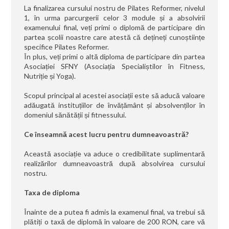
La finalizarea cursului nostru de Pilates Reformer, nivelul
1, în urma parcurgerii celor 3 module și a absolvirii
examenului final, veți primi o diplomă de participare din
partea școlii noastre care atestă că dețineți cunoștiințe
specifice Pilates Reformer.
În plus, veți primi o altă diploma de participare din partea
Asociației SFNY (Asociația Specialiștilor în Fitness,
Nutriție și Yoga).
Scopul principal al acestei asociații este să aducă valoare
adăugată instituțiilor de învățământ și absolvenților în
domeniul sănătății și fitnessului.
Ce înseamnă acest lucru pentru dumneavoastră?
Această asociație va aduce o credibilitate suplimentară
realizărilor dumneavoastră după absolvirea cursului
nostru.
Taxa de diploma
Înainte de a putea fi admis la examenul final, va trebui să
plătiți o taxă de diplomă în valoare de 200 RON, care vă