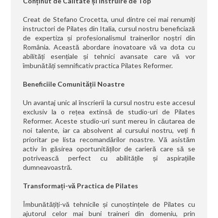
Conținut de Calitate și Instruire de Top
Creat de Stefano Crocetta, unul dintre cei mai renumiți
instructori de Pilates din Italia, cursul nostru beneficiază
de expertiza și profesionalismul trainerilor noștri din
România. Această abordare inovatoare vă va dota cu
abilități esențiale și tehnici avansate care vă vor
îmbunătăți semnificativ practica Pilates Reformer.
Beneficiile Comunității Noastre
Un avantaj unic al înscrierii la cursul nostru este accesul
exclusiv la o rețea extinsă de studio-uri de Pilates
Reformer. Aceste studio-uri sunt mereu în căutarea de
noi talente, iar ca absolvent al cursului nostru, veți fi
prioritar pe lista recomandărilor noastre. Vă asistăm
activ în găsirea oportunităților de carieră care să se
potrivească perfect cu abilitățile și aspirațiile
dumneavoastră.
Transformați-vă Practica de Pilates
Îmbunătățiți-vă tehnicile și cunoștințele de Pilates cu
ajutorul celor mai buni traineri din domeniu, prin