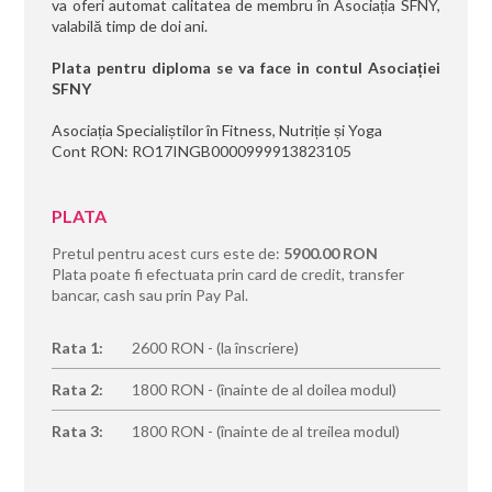
va oferi automat calitatea de membru în Asociația SFNY,
valabilă timp de doi ani.
Plata pentru diploma se va face in contul Asociației
SFNY
Asociația Specialiștilor în Fitness, Nutriție și Yoga
Cont RON: RO17INGB0000999913823105
PLATA
Pretul pentru acest curs este de:
5900.00 RON
Plata poate fi efectuata prin card de credit, transfer
bancar, cash sau prin Pay Pal.
Rata 1:
2600 RON - (la înscriere)
Rata 2:
1800 RON - (înainte de al doilea modul)
Rata 3:
1800 RON - (înainte de al treilea modul)