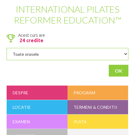
INTERNATIONAL PILATES
SPECIALISTI IN EDUCATIE
REFORMER EDUCATION™
CONSULTANTI INTERNATIONALI
ECHIPA DIN SPATE
Acest curs are
24 credite
CREDITELE TALE
CALCULATOR DE CALORII
OK
AFILIATI
DESPRE
PROGRAM
BLOG
LOCATIE
TERMENI & CONDITII
CONTACT
EXAMEN
PLATA