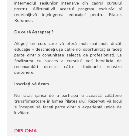
intermediul sesiunilor intensive din cadrul cursului
nostru. Alăturați-vă acestui program exclusiv și
redefiniți-vă înțelegerea educației pentru Pilates
Reformer.
De ce să Așteptați?
Alegeți un curs care vă oferă mult mai mult decât
educație – deschideți ușa către noi oportunități și faceți
parte dintr-o comunitate selectă de profesioniști. La
finalizarea cu succes a cursului, veți beneficia de
recomandări directe către studiourile noastre
partenere.
Înscrieți-vă Acum
Nu ratați șansa de a participa la această călătorie
transformatoare în lumea Pilates-ului. Rezervați-vă locul
și începeți să faceți parte dintr-o experiență unică de
învățare.
DIPLOMA