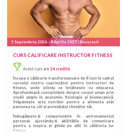
împuternicindu-te să formezi vieți și corpuri cu
încredere.
Ești pregătit să redefinești noțiunea de fitness?
5 Septembrie 2026 - 4 Aprilie 2027 / Bucuresti
CURS CALIFICARE INSTRUCTOR FITNESS
Acest curs are
24 credite
Începe o călătorie transformatoare de 8 luni în cadrul
cursului nostru cuprinzător pentru instructori de
fitness, unde știința se întâlnește cu mișcarea.
Aprofundează cunoștințele despre corpul uman prin
studii ample în anatomie, fiziologie și biomecanică.
Stăpânește arta nutriției pentru a alimenta atât
pasiunea ta, cât și potențialul clienților tăi.
Îmbogățește-ți competențele în antrenamentul
personal, ajustându-ți abilitățile de comunicare
pentru a inspira și ghida pe alții în călătoria lor
fitness.