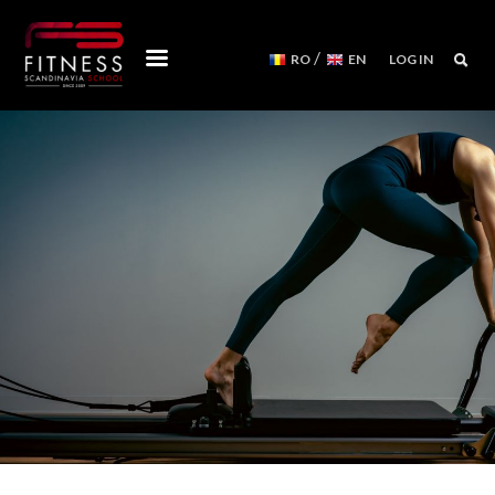
/
RO
EN
LOG IN
CURSURI
WORKSHOPS
MENTORSHIPS
CONVENTII
CALENDAR
APARATE PILATES REFORMER
NOI
ECHIPA FITNESS SCANDINAVIA