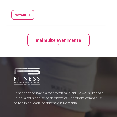
Adâncește-te în teoriile antrenamentului și
periodizării, creând antrenamente strategice și
eficiente.
detalii
Devino maestru în dinamica antrenamentului în grup,
orchestrând sesiuni care unesc și motivează. Învață
secretele auto-promovării și marketingului,
asigurându-te că drumul tău către succes este la fel
de convingător ca antrenamentele tale.
mai multe evenimente
Crează programe de antrenament transformatoare,
amestecând cu înțelepciune știința și creativitatea.
Descoperă lumea antrenamentului pentru
hipertrofie, sculptând corpuri cu precizie și scop.
Acest curs nu este doar despre fitness; este despre
stăpânirea științei din spatele mișcării,
împuternicindu-te să formezi vieți și corpuri cu
încredere.
Ești pregătit să redefinești noțiunea de fitness?
Fitness Scandinavia a fost fondata in anul 2009 si, in doar
un an, a reusit sa se pozitioneze ca una dintre companiile
de top in educatia de fitness din Romania.