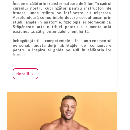
Începe o călătorie transformatoare de 8 luni în cadrul
cursului nostru cuprinzător pentru instructori de
fitness, unde știința se întâlnește cu mișcarea.
Aprofundează cunoștințele despre corpul uman prin
studii ample în anatomie, fiziologie și biomecanică.
Stăpânește arta nutriției pentru a alimenta atât
pasiunea ta, cât și potențialul clienților tăi.
Îmbogățește-ți competențele în antrenamentul
personal, ajustându-ți abilitățile de comunicare
pentru a inspira și ghida pe alții în călătoria lor
fitness.
Adâncește-te în teoriile antrenamentului și
periodizării, creând antrenamente strategice și
eficiente.
detalii
Devino maestru în dinamica antrenamentului în grup,
orchestrând sesiuni care unesc și motivează. Învață
secretele auto-promovării și marketingului,
asigurându-te că drumul tău către succes este la fel
de convingător ca antrenamentele tale.
Crează programe de antrenament transformatoare,
amestecând cu înțelepciune știința și creativitatea.
Descoperă lumea antrenamentului pentru
hipertrofie, sculptând corpuri cu precizie și scop.
Acest curs nu este doar despre fitness; este despre
stăpânirea științei din spatele mișcării,