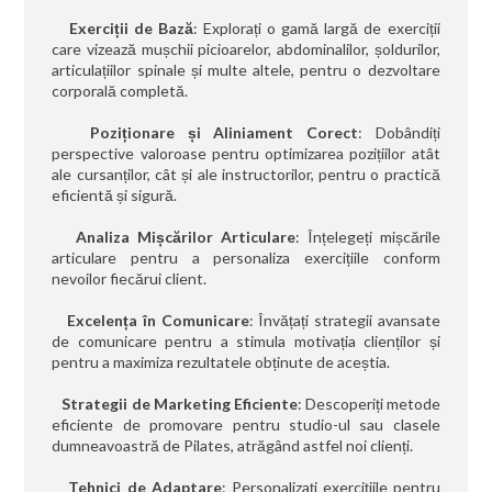
Exerciții de Bază
: Explorați o gamă largă de exerciții
care vizează mușchii picioarelor, abdominalilor, șoldurilor,
articulațiilor spinale și multe altele, pentru o dezvoltare
corporală completă.
Poziționare și Aliniament Corect
: Dobândiți
perspective valoroase pentru optimizarea pozițiilor atât
ale cursanților, cât și ale instructorilor, pentru o practică
eficientă și sigură.
Analiza Mișcărilor Articulare
: Înțelegeți mișcările
articulare pentru a personaliza exercițiile conform
nevoilor fiecărui client.
Excelența în Comunicare
: Învățați strategii avansate
de comunicare pentru a stimula motivația clienților și
pentru a maximiza rezultatele obținute de aceștia.
Strategii de Marketing Eficiente
: Descoperiți metode
eficiente de promovare pentru studio-ul sau clasele
dumneavoastră de Pilates, atrăgând astfel noi clienți.
Tehnici de Adaptare
: Personalizați exercițiile pentru