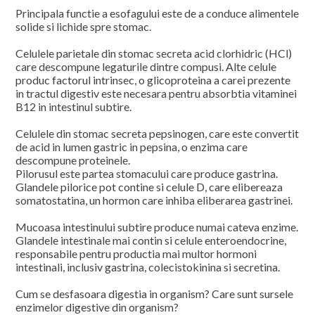
Principala functie a esofagului este de a conduce alimentele
solide si lichide spre stomac.
Celulele parietale din stomac secreta acid clorhidric (HCl)
care descompune legaturile dintre compusi. Alte celule
produc factorul intrinsec, o glicoproteina a carei prezente
in tractul digestiv este necesara pentru absorbtia vitaminei
B12 in intestinul subtire.
Celulele din stomac secreta pepsinogen, care este convertit
de acid in lumen gastric in pepsina, o enzima care
descompune proteinele.
Pilorusul este partea stomacului care produce gastrina.
Glandele pilorice pot contine si celule D, care elibereaza
somatostatina, un hormon care inhiba eliberarea gastrinei.
Mucoasa intestinului subtire produce numai cateva enzime.
Glandele intestinale mai contin si celule enteroendocrine,
responsabile pentru productia mai multor hormoni
intestinali, inclusiv gastrina, colecistokinina si secretina.
Cum se desfasoara digestia in organism? Care sunt sursele
enzimelor digestive din organism?