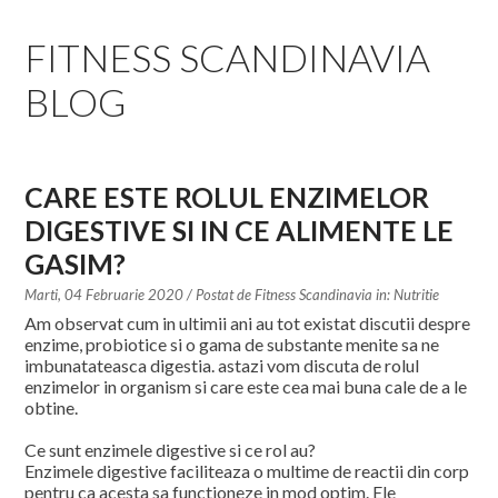
SPECIALISTI IN EDUCATIE
FITNESS SCANDINAVIA
CONSULTANTI INTERNATIONALI
BLOG
ECHIPA DIN SPATE
CREDITELE TALE
CARE ESTE ROLUL ENZIMELOR
DIGESTIVE SI IN CE ALIMENTE LE
CALCULATOR DE CALORII
GASIM?
AFILIATI
Marti, 04 Februarie 2020
/ Postat de
Fitness Scandinavia in:
Nutritie
Am observat cum in ultimii ani au tot existat discutii despre
enzime, probiotice si o gama de substante menite sa ne
BLOG
imbunatateasca digestia. astazi vom discuta de rolul
enzimelor in organism si care este cea mai buna cale de a le
CONTACT
obtine.
Ce sunt enzimele digestive si ce rol au?
Enzimele digestive faciliteaza o multime de reactii din corp
pentru ca acesta sa functioneze in mod optim. Ele