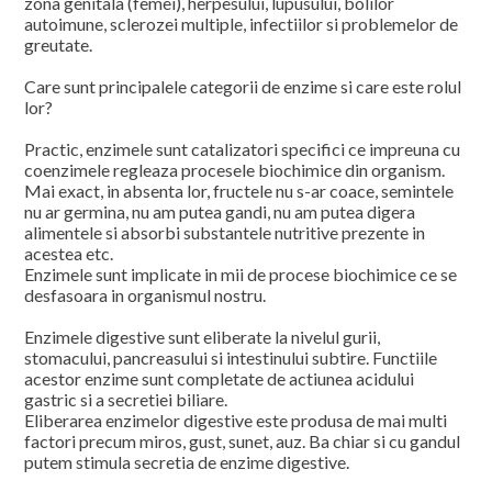
zona genitala (femei), herpesului, lupusului, bolilor
autoimune, sclerozei multiple, infectiilor si problemelor de
greutate.
Care sunt principalele categorii de enzime si care este rolul
lor?
Practic, enzimele sunt catalizatori specifici ce impreuna cu
coenzimele regleaza procesele biochimice din organism.
Mai exact, in absenta lor, fructele nu s-ar coace, semintele
nu ar germina, nu am putea gandi, nu am putea digera
alimentele si absorbi substantele nutritive prezente in
acestea etc.
Enzimele sunt implicate in mii de procese biochimice ce se
desfasoara in organismul nostru.
Enzimele digestive sunt eliberate la nivelul gurii,
stomacului, pancreasului si intestinului subtire. Functiile
acestor enzime sunt completate de actiunea acidului
gastric si a secretiei biliare.
Eliberarea enzimelor digestive este produsa de mai multi
factori precum miros, gust, sunet, auz. Ba chiar si cu gandul
putem stimula secretia de enzime digestive.