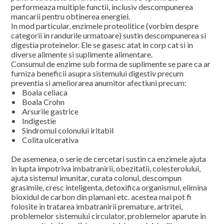
performeaza multiple functii, inclusiv descompunerea
mancarii pentru obtinerea energiei.
In mod particular, enzimele proteolitice (vorbim despre
categorii in randurile urmatoare) sustin descompunerea si
digestia proteinelor. Ele se gasesc atat in corp cat si in
diverse alimente si suplimente alimentare.
Consumul de enzime sub forma de suplimente se pare ca ar
furniza beneficii asupra sistemului digestiv precum
preventia si ameliorarea anumitor afectiuni precum:
• Boala celiaca
• Boala Crohn
• Arsurile gastrice
• Indigestie
• Sindromul colonului iritabil
• Colita ulcerativa
De asemenea, o serie de cercetari sustin ca enzimele ajuta
in lupta impotriva imbatranirii, obezitatii, colesterolului,
ajuta sistemul imunitar, curata colonul, descompun
grasimile, cresc inteligenta, detoxifica organismul, elimina
bioxidul de carbon din plamani etc. acestea mai pot fi
folosite in tratarea imbatranirii premature, artritei,
problemelor sistemului circulator, problemelor aparute in