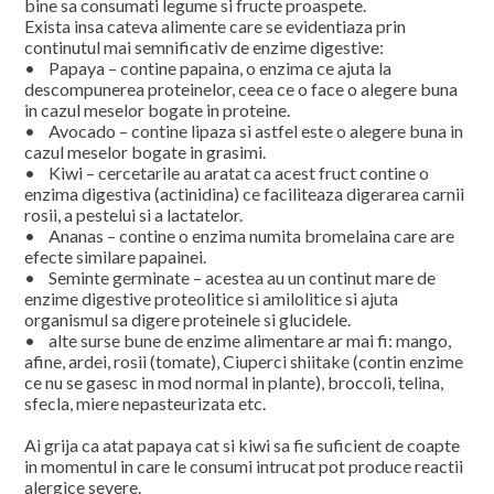
bine sa consumati legume si fructe proaspete.
Exista insa cateva alimente care se evidentiaza prin
continutul mai semnificativ de enzime digestive:
• Papaya – contine papaina, o enzima ce ajuta la
descompunerea proteinelor, ceea ce o face o alegere buna
in cazul meselor bogate in proteine.
• Avocado – contine lipaza si astfel este o alegere buna in
cazul meselor bogate in grasimi.
• Kiwi – cercetarile au aratat ca acest fruct contine o
enzima digestiva (actinidina) ce faciliteaza digerarea carnii
rosii, a pestelui si a lactatelor.
• Ananas – contine o enzima numita bromelaina care are
efecte similare papainei.
• Seminte germinate – acestea au un continut mare de
enzime digestive proteolitice si amilolitice si ajuta
organismul sa digere proteinele si glucidele.
• alte surse bune de enzime alimentare ar mai fi: mango,
afine, ardei, rosii (tomate), Ciuperci shiitake (contin enzime
ce nu se gasesc in mod normal in plante), broccoli, telina,
sfecla, miere nepasteurizata etc.
Ai grija ca atat papaya cat si kiwi sa fie suficient de coapte
in momentul in care le consumi intrucat pot produce reactii
alergice severe.