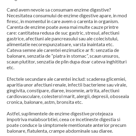
Cand avem nevoie sa consumam enzime digestive?
Necesitatea consumului de enzime digestive apare, in mod
firesc, in momentul in care avem o carenta in organism.
Carenta de enzime poate avea mai multe cauze printre
care: cantitatea redusa de suc gastric, stresul, afectiuni
gastrice, afectiuni ale pancreasului sau ale colecistului,
alimentatie necorespunzatoare, varsta inaintata etc.
Cateva semne ale carentei enzimatice ar fi: senzatia de
balonare, senzatia de “piatra in stomac”, scaun unsuros,
scaun plutitor, senzatia de plin dupa doar cateva inghitituri
etc.
Efectele secundare ale carentei includ: scaderea glicemiei,
aparitia unor afectiuni renale, infectii bacteriene sau virale,
gingivita, constipare, diaree, insomnie, artrita, afectiuni
cardiovasculare, colesterol marit, alergii, depresii, oboseala
cronica, balonare, astm, bronsita etc.
Astfel, suplimentele de enzime digestive protejeaza
impotriva malabsorbtiei, ceea ce incetineste digestia si
poate conduce la simptomele mentionate anterior precum
balonare, flatulenta, crampe abdominale sau diaree.