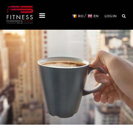
/
RO
EN
LOG IN
CURSURI
WORKSHOPS
MENTORSHIPS
CONVENTII
CALENDAR
APARATE PILATES REFORMER
NOI
ECHIPA FITNESS SCANDINAVIA