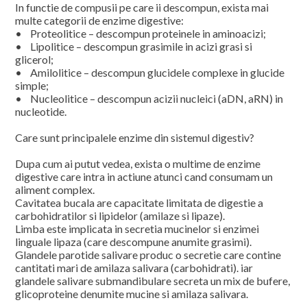
In functie de compusii pe care ii descompun, exista mai
multe categorii de enzime digestive:
• Proteolitice – descompun proteinele in aminoacizi;
• Lipolitice – descompun grasimile in acizi grasi si
glicerol;
• Amilolitice – descompun glucidele complexe in glucide
simple;
• Nucleolitice – descompun acizii nucleici (aDN, aRN) in
nucleotide.
Care sunt principalele enzime din sistemul digestiv?
Dupa cum ai putut vedea, exista o multime de enzime
digestive care intra in actiune atunci cand consumam un
aliment complex.
Cavitatea bucala are capacitate limitata de digestie a
carbohidratilor si lipidelor (amilaze si lipaze).
Limba este implicata in secretia mucinelor si enzimei
linguale lipaza (care descompune anumite grasimi).
Glandele parotide salivare produc o secretie care contine
cantitati mari de amilaza salivara (carbohidrati). iar
glandele salivare submandibulare secreta un mix de bufere,
glicoproteine denumite mucine si amilaza salivara.