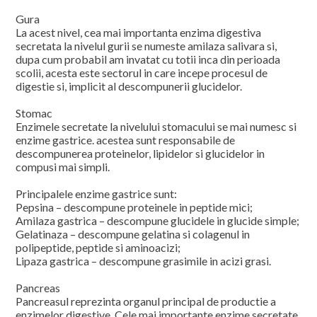
Gura
La acest nivel, cea mai importanta enzima digestiva
secretata la nivelul gurii se numeste amilaza salivara si,
dupa cum probabil am invatat cu totii inca din perioada
scolii, acesta este sectorul in care incepe procesul de
digestie si, implicit al descompunerii glucidelor.
Stomac
Enzimele secretate la nivelului stomacului se mai numesc si
enzime gastrice. acestea sunt responsabile de
descompunerea proteinelor, lipidelor si glucidelor in
compusi mai simpli.
Principalele enzime gastrice sunt:
Pepsina – descompune proteinele in peptide mici;
Amilaza gastrica – descompune glucidele in glucide simple;
Gelatinaza – descompune gelatina si colagenul in
polipeptide, peptide si aminoacizi;
Lipaza gastrica – descompune grasimile in acizi grasi.
Pancreas
Pancreasul reprezinta organul principal de productie a
enzimelor digestive. Cele mai importante enzime secretate