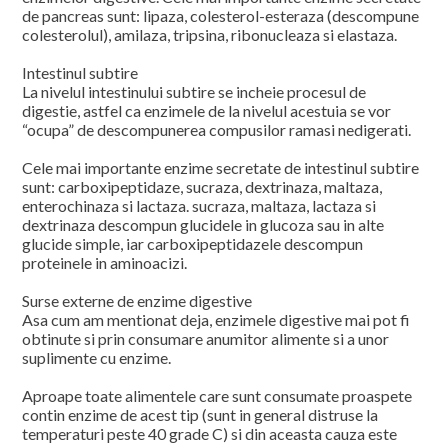
de pancreas sunt: lipaza, colesterol-esteraza (descompune
colesterolul), amilaza, tripsina, ribonucleaza si elastaza.
Intestinul subtire
La nivelul intestinului subtire se incheie procesul de
digestie, astfel ca enzimele de la nivelul acestuia se vor
“ocupa” de descompunerea compusilor ramasi nedigerati.
Cele mai importante enzime secretate de intestinul subtire
sunt: carboxipeptidaze, sucraza, dextrinaza, maltaza,
enterochinaza si lactaza. sucraza, maltaza, lactaza si
dextrinaza descompun glucidele in glucoza sau in alte
glucide simple, iar carboxipeptidazele descompun
proteinele in aminoacizi.
Surse externe de enzime digestive
Asa cum am mentionat deja, enzimele digestive mai pot fi
obtinute si prin consumare anumitor alimente si a unor
suplimente cu enzime.
Aproape toate alimentele care sunt consumate proaspete
contin enzime de acest tip (sunt in general distruse la
temperaturi peste 40 grade C) si din aceasta cauza este