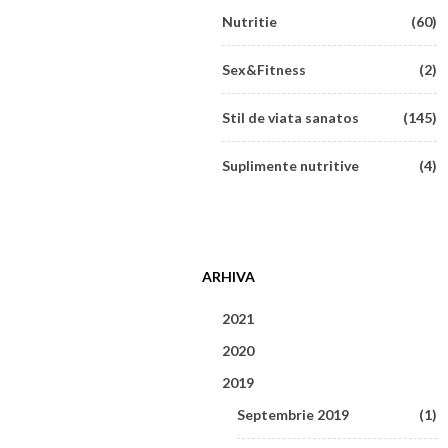
Nutritie
(60)
Sex&Fitness
(2)
Stil de viata sanatos
(145)
Suplimente nutritive
(4)
ARHIVA
2021
2020
Iunie 2021
(1)
2019
Mai 2020
(1)
Mai 2021
(1)
Septembrie 2019
(1)
Martie 2020
(3)