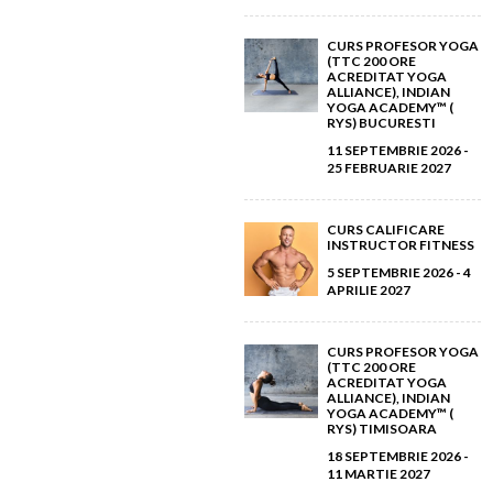
Mai 2012
(11)
Februarie 2016
Martie 2013
(4)
(2)
CURS PROFESOR YOGA
Ianuarie 2017
(9)
(TTC 200 ORE
Aprilie 2012
(6)
ACREDITAT YOGA
Februarie 2013
(3)
ALLIANCE), INDIAN
YOGA ACADEMY™ (
Martie 2012
(5)
RYS) BUCURESTI
Ianuarie 2013
(8)
11 SEPTEMBRIE 2026 -
25 FEBRUARIE 2027
Februarie 2012
(9)
Ianuarie 2012
(14)
CURS CALIFICARE
INSTRUCTOR FITNESS
5 SEPTEMBRIE 2026 - 4
APRILIE 2027
CURS PROFESOR YOGA
(TTC 200 ORE
ACREDITAT YOGA
ALLIANCE), INDIAN
YOGA ACADEMY™ (
RYS) TIMISOARA
18 SEPTEMBRIE 2026 -
11 MARTIE 2027