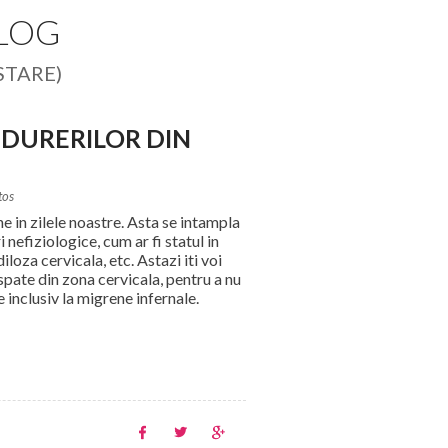
BLOG
STARE)
 DURERILOR DIN
tos
e in zilele noastre. Asta se intampla
nefiziologice, cum ar fi statul in
loza cervicala, etc. Astazi iti voi
spate din zona cervicala, pentru a nu
 inclusiv la migrene infernale.