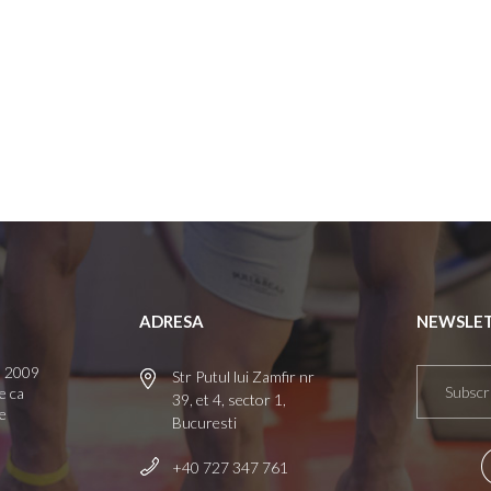
ADRESA
NEWSLE
l 2009
Str Putul lui Zamfir nr
e ca
39, et 4, sector 1,
de
Bucuresti
+40 727 347 761