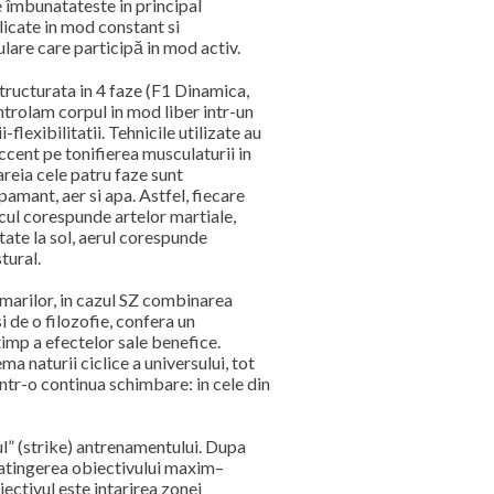
e îmbunatateste in principal
icate in mod constant si
lare care participă in mod activ.
ructurata in 4 faze (F1 Dinamica,
ntrolam corpul in mod liber intr-un
flexibilitatii. Tehnicile utilizate au
cent pe tonifierea musculaturii in
areia cele patru faze sunt
pamant, aer si apa. Astfel, fiecare
cul corespunde artelor martiale,
tate la sol, aerul corespunde
tural.
rmarilor, in cazul SZ combinarea
i de o filozofie, confera un
timp a efectelor sale benefice.
 naturii ciclice a universului, tot
 intr-o continua schimbare: in cele din
ul” (strike) antrenamentului. Dupa
a atingerea obiectivului maxim–
ectivul este intarirea zonei