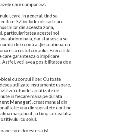
 fazele care compun SZ.
lui, care, in general, tind sa
ecifice, SZ include miscari care
uschilor din aceasta zona,
, particularitatea acestei noi
zona abdominala, dar sfarsesc a se
enumiti de o contracţie continua, nu
onare cu restul corpului. Exercitiile
ine care garanteaza o implicare
Astfel, veti avea posibilitatea de a
bicei cu corpul liber. Cu toate
adesea utilizate instrumente usoare,
ozitive rotunde, aplatizate de
inute in fiecare mana pe durata
ent Manager)
, creat manual din
onalitate: una din suprafete contine
alma mai placut, in timp ce cealalta
zitivului cu solul.
oane care doreste sa isi