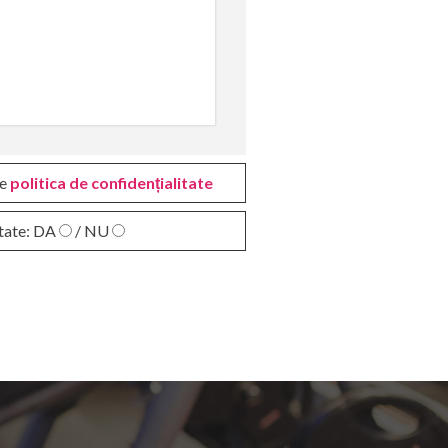
re
politica de confidențialitate
tate:
DA
/ NU