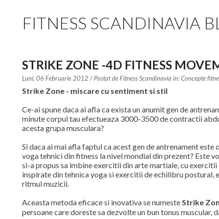
FITNESS SCANDINAVIA 
STRIKE ZONE -4D FITNESS MOV
Luni, 06 Februarie 2012
/ Postat de
Fitness Scandinavia in:
Concepte fitne
Strike Zone - miscare cu sentiment si stil
Ce-ai spune daca ai afla ca exista un anumit gen de antrenam
minute corpul tau efectueaza 3000-3500 de contractii abdom
acesta grupa musculara?
Si daca ai mai afla faptul ca acest gen de antrenament este o
voga tehnici din fitness la nivel mondial din prezent? Este 
si-a propus sa imbine exercitii din arte martiale, cu exerciti
inspirate din tehnica yoga si exercitii de echilibru postural
ritmul muzicii.
Aceasta metoda eficace si inovativa se numeste
Strike Zo
persoane care doreste sa dezvolte un bun tonus muscular, d