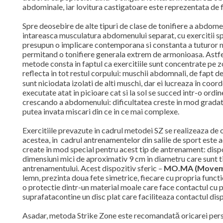
abdominale, iar lovitura castigatoare este reprezentata de
Spre deosebire de alte tipuri de clase de tonifiere a abdomenu
intareasca musculatura abdomenului separat, cu exercitii sp
presupun o implicare contemporana si constanta a tuturor m
permitand o tonifiere generala extrem de armonioasa. Astfel
metode consta in faptul ca exercitiile sunt concentrate pe 
reflecta in tot restul corpului: muschii abdomnali, de fapt d
sunt niciodata izolati de alti muschi, dar ei lucreaza în coord
executate atat in picioare cat si la sol se succed intr-o ord
crescando a abdomenului: dificultatea creste in mod gradat. 
putea invata miscari din ce in ce mai complexe.
Exercitiile prevazute in cadrul metodei SZ se realizeaza de o
acestea, in cadrul antrenamentelor din salile de sport este 
create în mod special pentru acest tip de antrenament: disp
dimensiuni mici de aproximativ 9 cm in diametru care sunt t
antrenamentului. Acest dispozitiv sferic –
MO.MA (Movem
lemn, prezinta doua fete simetrice, fiecare cu propria functi
o protectie dintr-un material moale care face contactul cu p
suprafatacontine un disc plat care faciliteaza contactul dispo
Asadar, metoda Strike Zone este recomandată oricarei pers