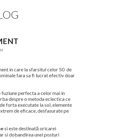
BLOG
EMENT
ss
ent in care la sfarsitul celor 50 de
inale fara sa fi lucrat efectiv doar
 fuziune perfecta a celor mai in
vorba despre o metoda eclectica ce
i de forta executate la sol, elemente
, extrem de eficace, desfasurate pe
ne
si este destinată oricarei
ar si dobandirea unei posturi