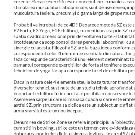
corecte. Fiecare exercitiu este conceput intr-o maniera car
stimularea musculaturii abdominale; sunt de asemenea, impl
musculatura fesiera, precum şi o gama larga de grupe muscu
Probabil va intrebati de ce
4D
? Deoarece metoda SZ este st
F2 Forta, F3 Yoga, F4 Echilibru), cu mentiunea ca prin SZ co
spatiu cvadrodimensional prin dezvoltarea fortei-stabilitatii-
intotdeauna ca scop consolidarea peretului abdominal, cu ac
sinergie cu acesta. Filozofia SZ are la baza ideea conform c
corespondentul celor
4 elemente
esentiale din natura: foc, 
faza corespunde caracteristicii unui element determinat: fo
pamantul corespunde exercitiilor de forta si tonifiere execu
tehnicilor de yoga, iar apa corespunde fazei de echilibru pos
Daca in natura cele 4 elemente stau la baza tuturor transfo
diverselor tehnici, sustinute de un studiu tehnic aprofundat s
important echilibru fizic care face posibila o conservare in 
Asemenea sarpelui care isi manaca coada si care este emblema
astfel SZ, prin structura sa ciclica este un subiect unic aflat
urma sfarsitul este un nou inceput.
Denumirea de Strike Zone se refera in principiu la “obiectiv
cum stiti in bowling, strike este un termen care evidentiaz
doborarea popicelor dintr-o singura lovitura. In cazul SZ obi