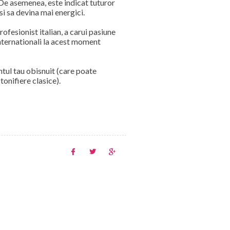
. De asemenea, este indicat tuturor
si sa devina mai energici.
rofesionist italian, a carui pasiune
 internationali la acest moment
tul tau obisnuit (care poate
onifiere clasice).