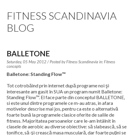
EDUCATION SPECIALISTS
FITNESS SCANDINAVIA
INTERNATIONAL CONSULTANTS
BLOG
THE TEAM BEHIND
YOUR CREDITS
BALLETONE
Saturday, 05 May 2012
/ Posted by
Fitness Scandinavia in:
Fitness
CALORIES CALCULATOR
concepts
Balletone: Standing Flow™
AFFILIATES
Tot cotrobăind prin internet după programe noi şi
interesante am gasit în SUA un program numit Balletone:
BLOG
Standing Flow™. El face parte din conceptul BALLETONE,
si este unul dintre programele ce m-au atras, in afara
motivelor descrise mai jos, pentru ca este o alternativă
CONTACT
foarte bună la programele clasice oferite de salile de
fitness. Majoritatea persoanelor care le-am întâlnit în
clasele de aerobic au diverse obiective: să slabească, să se
tonifice, să-şi crească masa musculară, dar foarte puţini se