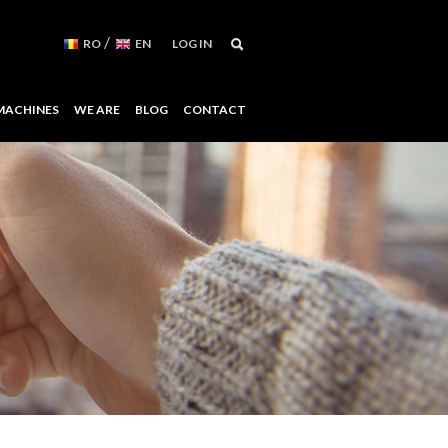
/
RO
EN
LOG IN
MACHINES
WE ARE
BLOG
CONTACT