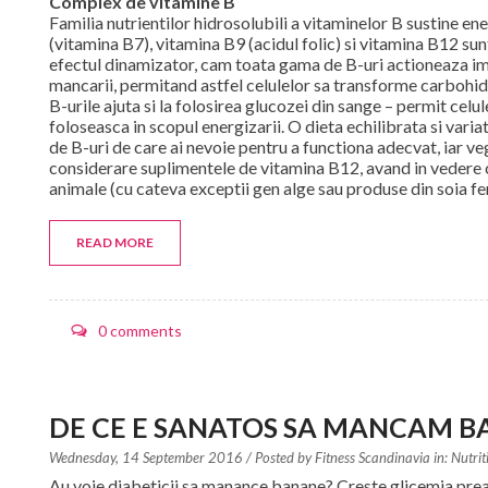
Complex de vitamine B
Familia nutrientilor hidrosolubili a vitaminelor B sustine en
(vitamina B7), vitamina B9 (acidul folic) si vitamina B12 s
efectul dinamizator, cam toata gama de B-uri actioneaza 
mancarii, permitand astfel celulelor sa transforme carbohidr
B-urile ajuta si la folosirea glucozei din sange – permit celu
foloseasca in scopul energizarii. O dieta echilibrata si varia
de B-uri de care ai nevoie pentru a functiona adecvat, iar vege
considerare suplimentele de vitamina B12, avand in vedere 
animale (cu cateva exceptii gen alge sau produse din soia f
READ MORE
0 comments
DE CE E SANATOS SA MANCAM B
Wednesday, 14 September 2016
/ Posted by
Fitness Scandinavia in:
Nutrit
Au voie diabeticii sa manance banane? Creste glicemia pre