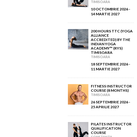
TIMISOARA
August 2012
(8)
June 2013
10 OCTOMBRIE 2026 -
(2)
14 MARTIE 2027
July 2012
(5)
May 2013
(2)
200 HOURS TTC (YOGA
June 2012
(7)
ALLIANCE
April 2013
(2)
ACCREDITED) BY THE
INDIAN YOGA
May 2012
ACADEMY™ (RYS)
(11)
TIMISOARA
March 2013
(2)
TIMISOARA
April 2012
(6)
18 SEPTEMBRIE 2026 -
February 2013
(3)
11 MARTIE 2027
March 2012
(5)
January 2013
(8)
FITNESS INSTRUCTOR
COURSE (8 MONTHS)
February 2012
(9)
TIMISOARA
26 SEPTEMBRIE 2026 -
January 2012
25 APRILIE 2027
(14)
PILATES INSTRUCTOR
QUALIFICATION
COURSE
CONSTANTA