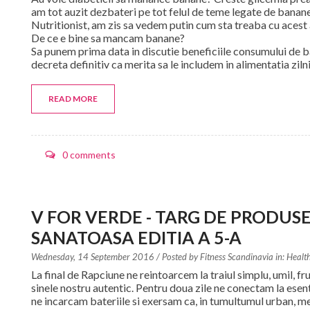
am tot auzit dezbateri pe tot felul de teme legate de banane,
Nutritionist, am zis sa vedem putin cum sta treaba cu acest
De ce e bine sa mancam banane?
Sa punem prima data in discutie beneficiile consumului de 
decreta definitiv ca merita sa le includem in alimentatia ziln
READ MORE
0 comments
V FOR VERDE - TARG DE PRODUSE 
SANATOASA EDITIA A 5-A
Wednesday, 14 September 2016
/ Posted by
Fitness Scandinavia in:
Health
La final de Rapciune ne reintoarcem la traiul simplu, umil, f
sinele nostru autentic. Pentru doua zile ne conectam la esenti
ne incarcam bateriile si exersam ca, in tumultumul urban, me