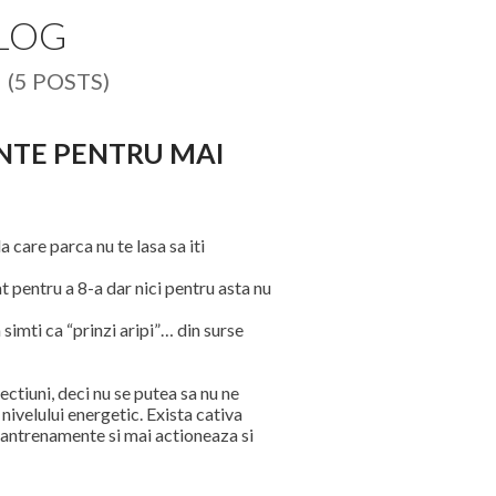
BLOG
6
(5 POSTS)
ENTE PENTRU MAI
a care parca nu te lasa sa iti
t pentru a 8-a dar nici pentru asta nu
 simti ca “prinzi aripi”… din surse
ctiuni, deci nu se putea sa nu ne
 nivelului energetic. Exista cativa
 antrenamente si mai actioneaza si