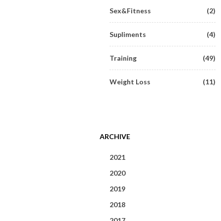
Sex&Fitness
(2)
Supliments
(4)
Training
(49)
Weight Loss
(11)
ARCHIVE
2021
2020
June 2021
(1)
2019
May 2020
(1)
May 2021
(1)
2018
September 2019
(1)
March 2020
(3)
2017
December 2018
(1)