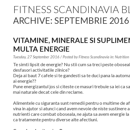
FITNESS SCANDINAVIA 
ARCHIVE: SEPTEMBRIE 201
VITAMINE, MINERALE SI SUPLIM
MULTA ENERGIE
Tuesday, 27 September 2016
/ Posted by
Fitness Scandinavia in:
Nutrition
Te simti lipsit de energie? Nu stii cum sa treci peste oboseal
desfasori activitatile zilnice?
Deja ai baut 7 cafele si te gandesti sa te duci pana la automa
ai energie??
Pune energizantul jos si citeste ce masuri trebuie sa iei ca sa
mai naturale decat cele din reclame.
Alimentele cu siguranta sunt remedii pentru o multime de afe
vina in ajutor si atunci cand avem nevoie de niste sustinere a
nutrienti care combat oboseala, ne ajuta sa avem energie la
ca tratamente pentru diverse alte afectiuni.