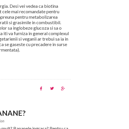
ergia. Desi vei vedea ca biotina
unt cele mai recomandate pentru
impreuna pentru metabolizarea
atii si grasimile in combustibil.
lelor sa inglobeze glucoza si sa o
ta iti va furniza in general complexul
tarienii si veganii ar trebui sa ia in
ca se gaseste cu precadere in surse
ermentata).
ANANE?
ion
a mult? Bananele ingrasa? Pentru ca