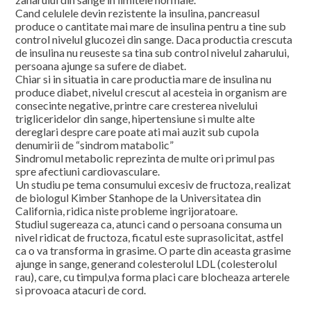
Cand celulele devin rezistente la insulina, pancreasul
produce o cantitate mai mare de insulina pentru a tine sub
control nivelul glucozei din sange. Daca productia crescuta
de insulina nu reuseste sa tina sub control nivelul zaharului,
persoana ajunge sa sufere de diabet.
Chiar si in situatia in care productia mare de insulina nu
produce diabet, nivelul crescut al acesteia in organism are
consecinte negative, printre care cresterea nivelului
trigliceridelor din sange, hipertensiune si multe alte
dereglari despre care poate ati mai auzit sub cupola
denumirii de “sindrom matabolic”
Sindromul metabolic reprezinta de multe ori primul pas
spre afectiuni cardiovasculare.
Un studiu pe tema consumului excesiv de fructoza, realizat
de biologul Kimber Stanhope de la Universitatea din
California, ridica niste probleme ingrijoratoare.
Studiul sugereaza ca, atunci cand o persoana consuma un
nivel ridicat de fructoza, ficatul este suprasolicitat, astfel
ca o va transforma in grasime. O parte din aceasta grasime
ajunge in sange, generand colesterolul LDL (colesterolul
rau), care, cu timpul,va forma placi care blocheaza arterele
si provoaca atacuri de cord.