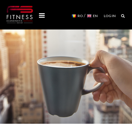
/
RO
EN
LOG IN
COURSES
WORKSHOPS
MENTORSHIPS
CONVENTIONS
EVENTS CALENDAR
REFORMER MACHINES
WE ARE
FITNESS SCANDINAVIA TEAM