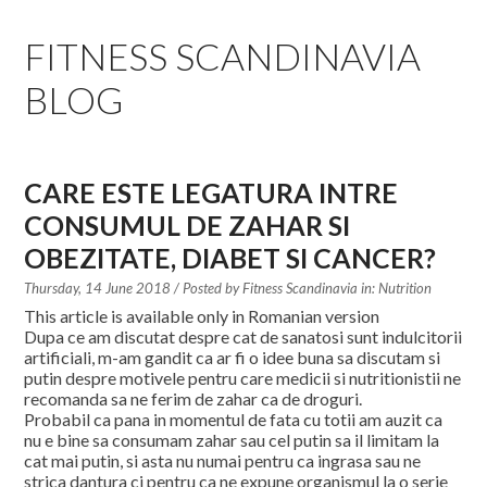
EDUCATION SPECIALISTS
FITNESS SCANDINAVIA
INTERNATIONAL CONSULTANTS
BLOG
THE TEAM BEHIND
YOUR CREDITS
CARE ESTE LEGATURA INTRE
CONSUMUL DE ZAHAR SI
CALORIES CALCULATOR
OBEZITATE, DIABET SI CANCER?
AFFILIATES
Thursday, 14 June 2018
/ Posted by
Fitness Scandinavia in:
Nutrition
This article is available only in Romanian version
Dupa ce am discutat despre cat de sanatosi sunt indulcitorii
BLOG
artificiali, m-am gandit ca ar fi o idee buna sa discutam si
putin despre motivele pentru care medicii si nutritionistii ne
CONTACT
recomanda sa ne ferim de zahar ca de droguri.
Probabil ca pana in momentul de fata cu totii am auzit ca
nu e bine sa consumam zahar sau cel putin sa il limitam la
cat mai putin, si asta nu numai pentru ca ingrasa sau ne
strica dantura ci pentru ca ne expune organismul la o serie