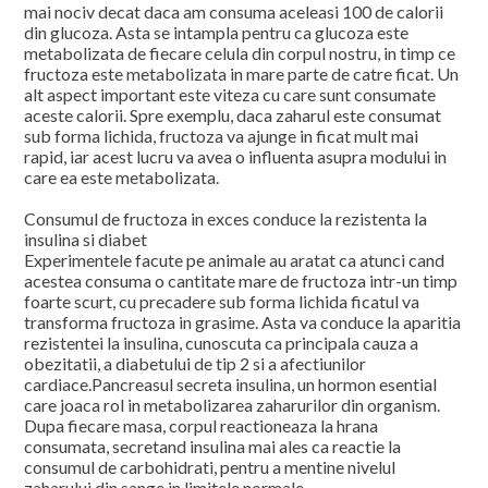
mai nociv decat daca am consuma aceleasi 100 de calorii
din glucoza. Asta se intampla pentru ca glucoza este
metabolizata de fiecare celula din corpul nostru, in timp ce
fructoza este metabolizata in mare parte de catre ficat. Un
alt aspect important este viteza cu care sunt consumate
aceste calorii. Spre exemplu, daca zaharul este consumat
sub forma lichida, fructoza va ajunge in ficat mult mai
rapid, iar acest lucru va avea o influenta asupra modului in
care ea este metabolizata.
Consumul de fructoza in exces conduce la rezistenta la
insulina si diabet
Experimentele facute pe animale au aratat ca atunci cand
acestea consuma o cantitate mare de fructoza intr-un timp
foarte scurt, cu precadere sub forma lichida ficatul va
transforma fructoza in grasime. Asta va conduce la aparitia
rezistentei la insulina, cunoscuta ca principala cauza a
obezitatii, a diabetului de tip 2 si a afectiunilor
cardiace.Pancreasul secreta insulina, un hormon esential
care joaca rol in metabolizarea zaharurilor din organism.
Dupa fiecare masa, corpul reactioneaza la hrana
consumata, secretand insulina mai ales ca reactie la
consumul de carbohidrati, pentru a mentine nivelul
zaharului din sange in limitele normale.