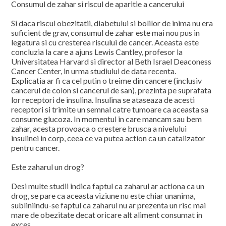
Consumul de zahar si riscul de aparitie a cancerului
Si daca riscul obezitatii, diabetului si bolilor de inima nu era
suficient de grav, consumul de zahar este mai nou pus in
legatura si cu cresterea riscului de cancer. Aceasta este
concluzia la care a ajuns Lewis Cantley, profesor la
Universitatea Harvard si director al Beth Israel Deaconess
Cancer Center, in urma studiului de data recenta.
Explicatia ar fi ca cel putin o treime din cancere (inclusiv
cancerul de colon si cancerul de san), prezinta pe suprafata
lor receptori de insulina. Insulina se ataseaza de acesti
receptori si trimite un semnal catre tumoare ca aceasta sa
consume glucoza. In momentul in care mancam sau bem
zahar, acesta provoaca o crestere brusca a nivelului
insulinei in corp, ceea ce va putea action ca un catalizator
pentru cancer.
Este zaharul un drog?
Desi multe studii indica faptul ca zaharul ar actiona ca un
drog, se pare ca aceasta viziune nu este chiar unanima,
subliniindu-se faptul ca zaharul nu ar prezenta un risc mai
mare de obezitate decat oricare alt aliment consumat in
exces.