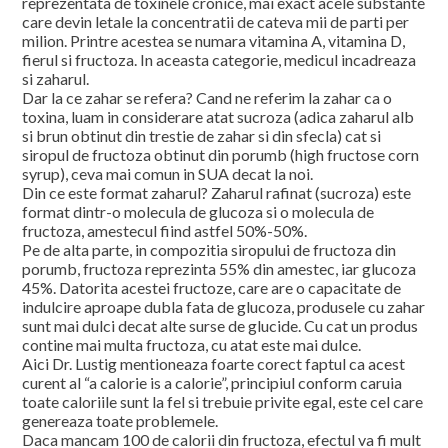
reprezentata de toxinele cronice, mai exact acele substante
care devin letale la concentratii de cateva mii de parti per
milion. Printre acestea se numara vitamina A, vitamina D,
fierul si fructoza. In aceasta categorie, medicul incadreaza
si zaharul.
Dar la ce zahar se refera? Cand ne referim la zahar ca o
toxina, luam in considerare atat sucroza (adica zaharul alb
si brun obtinut din trestie de zahar si din sfecla) cat si
siropul de fructoza obtinut din porumb (high fructose corn
syrup), ceva mai comun in SUA decat la noi.
Din ce este format zaharul? Zaharul rafinat (sucroza) este
format dintr-o molecula de glucoza si o molecula de
fructoza, amestecul fiind astfel 50%-50%.
Pe de alta parte, in compozitia siropului de fructoza din
porumb, fructoza reprezinta 55% din amestec, iar glucoza
45%. Datorita acestei fructoze, care are o capacitate de
indulcire aproape dubla fata de glucoza, produsele cu zahar
sunt mai dulci decat alte surse de glucide. Cu cat un produs
contine mai multa fructoza, cu atat este mai dulce.
Aici Dr. Lustig mentioneaza foarte corect faptul ca acest
curent al “a calorie is a calorie”, principiul conform caruia
toate caloriile sunt la fel si trebuie privite egal, este cel care
genereaza toate problemele.
Daca mancam 100 de calorii din fructoza, efectul va fi mult