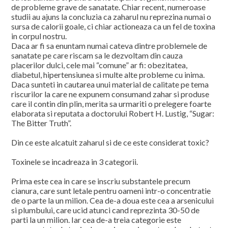
de probleme grave de sanatate. Chiar recent, numeroase
studii au ajuns la concluzia ca zaharul nu reprezina numai o
sursa de calorii goale, ci chiar actioneaza ca un fel de toxina
in corpul nostru.
Daca ar fi sa enuntam numai cateva dintre problemele de
sanatate pe care riscam sa le dezvoltam din cauza
placerilor dulci, cele mai “comune” ar fi: obezitatea,
diabetul, hipertensiunea si multe alte probleme cu inima.
Daca sunteti in cautarea unui material de calitate pe tema
riscurilor la care ne expunem consumand zahar si produse
care il contin din plin, merita sa urmariti o prelegere foarte
elaborata si reputata a doctorului Robert H. Lustig, “Sugar:
The Bitter Truth”.
Din ce este alcatuit zaharul si de ce este considerat toxic?
Toxinele se incadreaza in 3 categorii.
Prima este cea in care se inscriu substantele precum
cianura, care sunt letale pentru oameni intr-o concentratie
de o parte la un milion. Cea de-a doua este cea a arsenicului
si plumbului, care ucid atunci cand reprezinta 30-50 de
parti la un milion. Iar cea de-a treia categorie este