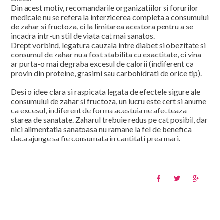
Din acest motiv, recomandarile organizatiilor si forurilor
medicale nu se refera la interzicerea completa a consumului
de zahar si fructoza, ci la limitarea acestora pentru a se
incadra intr-un stil de viata cat mai sanatos.
Drept vorbind, legatura cauzala intre diabet si obezitate si
consumul de zahar nu a fost stabilita cu exactitate, ci vina
ar purta-o mai degraba excesul de calorii (indiferent ca
provin din proteine, grasimi sau carbohidrati de orice tip).
Desi o idee clara si raspicata legata de efectele sigure ale
consumului de zahar si fructoza, un lucru este cert si anume
ca excesul, indiferent de forma acestuia ne afecteaza
starea de sanatate. Zaharul trebuie redus pe cat posibil, dar
nici alimentatia sanatoasa nu ramane la fel de benefica
daca ajunge sa fie consumata in cantitati prea mari.