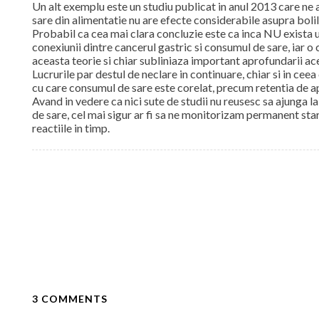
Un alt exemplu este un studiu publicat in anul 2013 care ne
sare din alimentatie nu are efecte considerabile asupra boli
Probabil ca cea mai clara concluzie este ca inca NU exista un
conexiunii dintre cancerul gastric si consumul de sare, iar o
aceasta teorie si chiar subliniaza important aprofundarii ac
Lucrurile par destul de neclare in continuare, chiar si in ceea
cu care consumul de sare este corelat, precum retentia de 
Avand in vedere ca nici sute de studii nu reusesc sa ajunga l
de sare, cel mai sigur ar fi sa ne monitorizam permanent sta
reactiile in timp.
3 COMMENTS